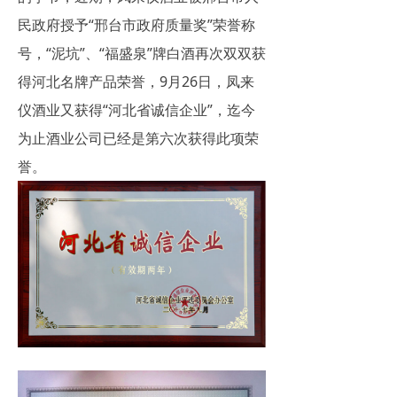
联系我们
民政府授予“邢台市政府质量奖”荣誉称
号，“泥坑”、“福盛泉”牌白酒再次双双获
在线留言
得河北名牌产品荣誉，9月26日，凤来
仪酒业又获得“河北省诚信企业”，迄今
为止酒业公司已经是第六次获得此项荣
誉。