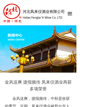
网站首页
河北凤来仪酒业有限公司
끀
关于我们
Hebei Fenglai Yi Wine Co. LTD
产品中心
企业文化
发展历程
荣誉资质
厂区展示
智慧之旅
金风送爽 捷报频传 凤来仪酒业再获
多项荣誉
服务中心
金风送爽，捷报频传，中秋是收获
新闻资讯
的季节，近期，凤来仪酒业被邢台市人